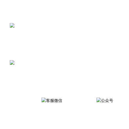
土壤腐蚀测定仪
土壤采样设备
服务热线：
销售一部：19953345289
销售二部：18053601282
地址：
山东省潍坊市高新区金马路1号欧龙科技园
客服微信
微信公众号
特别声明：本站部分内容来自网络，如有侵权嫌疑，请作者本人直接联系
管理员立即删除本站相关内容。