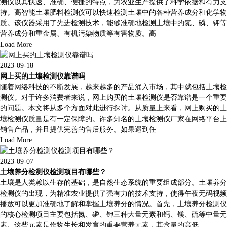
测仪以其快速、准确、便捷的特点，为农业生产提供了科学依据和有力支
持。高智能土壤肥料检测仪可以快速检测土壤中的各种营养成分和化学物
质。该仪器采用了先进检测技术，能够准确地检测土壤中的氮、磷、钾等
营养成分和重金属、有机污染物质等有害物质。高
Load More
2023-09-18
网上买的土壤检测仪靠谱吗
随着网络科技的不断发展，越来越多的产品涌入市场，其中就包括土壤检
测仪。对于许多消费者来说，网上购买的土壤检测仪是否靠谱是一个重要
的问题。本文将从多个方面对此进行探讨。从质量上来看，网上购买的土
壤检测仪质量是有一定保障的。许多知名的土壤检测仪厂家在网络平台上
销售产品，并且提供完善的售后服务。如果遇到任
Load More
2023-09-07
土壤养分检测仪检测项目有哪些？
土壤是人类赖以生存的基础，是自然生态系统的重要组成部分。土壤养分
检测仪的出现，为精准农业提供了强有力的技术支持，使得午夜无码视频
播放可以更加准确地了解和掌握土壤养分的情况。首先，土壤养分检测仪
的核心检测项目主要包括氮、磷、钾三种大量元素和钙、镁、硫等中量元
素。这些元素是作物生长和发育的重要营养元素，其含量的高低