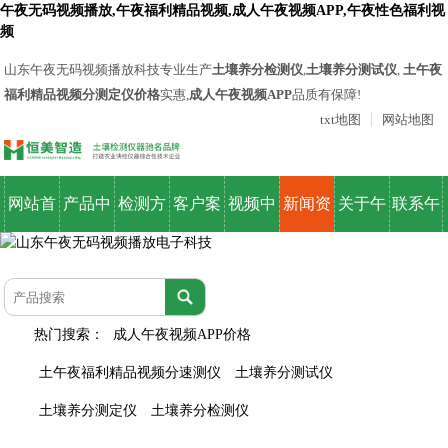
午夜无码视频播放,午夜福利精品视频,成人午夜视频APP,午夜性色福利视
频
山东午夜无码视频播放科技专业生产
土壤养分检测仪
,
土壤养分测试仪
,
土午夜
福利精品视频分测定仪价格
实惠,
成人午夜视频APP
品质有保障!
txt地图
网站地图
网站首
产品中
检测方
客户案
视频中
新闻资
关于午
联系午
页
心
案
例
心
讯
夜无码
夜无码
视频播
视频播
热门搜索：
成人午夜视频APP价格
放
放
土午夜福利精品视频分速测仪
土壤养分测试仪
土壤养分测定仪
土壤养分检测仪