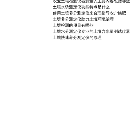
农业土壤检测仪器测量的主要内容包括哪些
土壤水势测定仪功能特点是什么
使用土壤养分测定仪来合理指导农户施肥
土壤养分测定仪助力土壤环境治理
土壤检测的项目有哪些
土壤水分测定仪专业的土壤含水量测试仪器
土壤快速养分测定仪的原理
产品中心
新型土壤检测仪
成人午夜视频APP
速测型土壤检测仪
午夜性色福利视频
土壤微量元素检测仪
土壤重金属检测仪
土壤呼吸测定仪
肥料养分检测仪
有机肥检测仪
复合肥检测仪
化肥检测仪
肥料总有机碳检测仪
肥料有机质检测仪
土壤水分测定仪
手持农业环境检测仪
土壤总有机碳检测仪
土壤硬度计
土壤紧实度仪
土壤盐分测定仪
土壤水势测定仪
土壤PH测试仪
土壤氧化还原电位仪
植物病害诊断仪
土壤研磨机